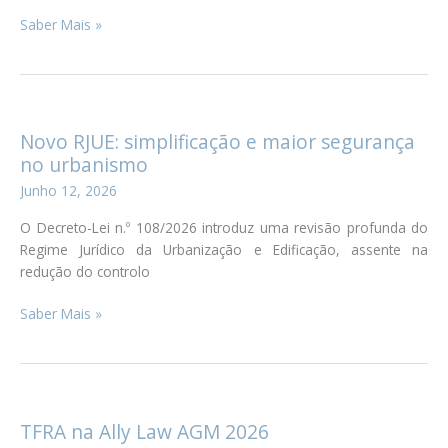
Habitação:
Saber Mais »
Decreto-
Lei
n.º 97/2026
Novo RJUE: simplificação e maior segurança
no urbanismo
Junho 12, 2026
O Decreto-Lei n.º 108/2026 introduz uma revisão profunda do
Regime Jurídico da Urbanização e Edificação, assente na
redução do controlo
Novo
Saber Mais »
RJUE:
simplificação
e
maior
segurança
TFRA na Ally Law AGM 2026
no