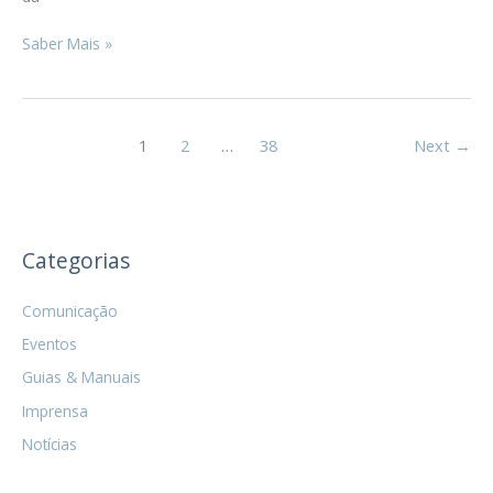
Alterações
Saber Mais »
à
Lei
da
Nacionalidade:
1
2
…
38
Next
→
o
que
muda
e
Categorias
como
preparar
o
Comunicação
seu
Eventos
processo
Guias & Manuais
Imprensa
Notícias