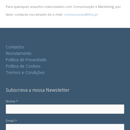
Para quaisquer assuntos relacionados com Comunicação e Marketing, por
favor contacte-nos através do e-mail:
comunicacao@tfra.pt
Contactos
Recrutamento
Política de Privacidade
Política de Cookies
Termos e Condições
Subscreva a nossa Newsletter
Nome *
Email *