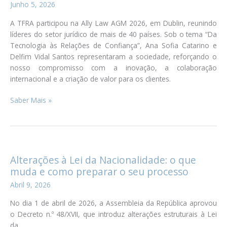
Junho 5, 2026
urbanismo
A TFRA participou na Ally Law AGM 2026, em Dublin, reunindo
líderes do setor jurídico de mais de 40 países. Sob o tema “Da
Tecnologia às Relações de Confiança”, Ana Sofia Catarino e
Delfim Vidal Santos representaram a sociedade, reforçando o
nosso compromisso com a inovação, a colaboração
internacional e a criação de valor para os clientes.
TFRA
Saber Mais »
na
Ally
Law
AGM
2026
Alterações à Lei da Nacionalidade: o que
muda e como preparar o seu processo
Abril 9, 2026
No dia 1 de abril de 2026, a Assembleia da República aprovou
o Decreto n.º 48/XVII, que introduz alterações estruturais à Lei
da