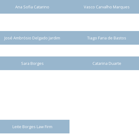
Ana Sofia Catarino
Vasco Carvalho Marques
José Ambrósio Delgado Jardim
Tiago Faria de Bastos
Sara Borges
Catarina Duarte
Leite Borges Law Firm