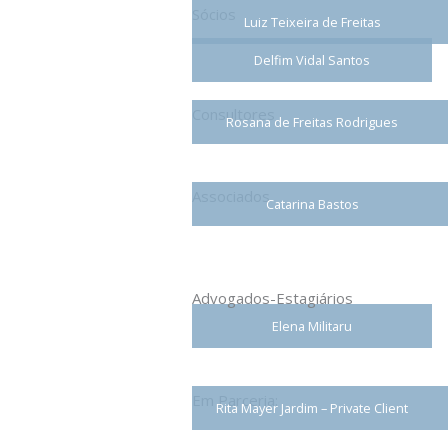
Sócios
Luiz Teixeira de Freitas
Delfim Vidal Santos
Consultores
Rosana de Freitas Rodrigues
Associados
Catarina Bastos
Advogados-Estagiários
Elena Militaru
Em Parceria:
Rita Mayer Jardim – Private Client