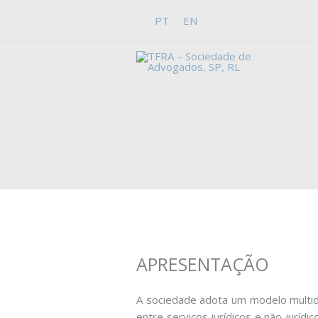
Skip
PT
EN
to
content
APRESENTAÇÃO
A sociedade adota um modelo multidis
entre serviços jurídicos e não jurí