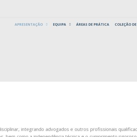
APRESENTAÇÃO
EQUIPA
ÁREAS DE PRÁTICA
COLEÇÃO DE
ciplinar, integrando advogados e outros profissionais qualifica
dicos, bem como a independência técnica e o cumprimento rigoros