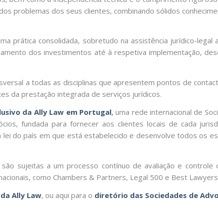
 dos problemas dos seus clientes, combinando sólidos conhecim
a prática consolidada, sobretudo na assistência jurídico-legal 
amento dos investimentos até à respetiva implementação, d
ersal a todas as disciplinas que apresentem pontos de contacto,
es da prestação integrada de serviços jurídicos.
sivo da Ally Law em Portugal
,
uma rede internacional de So
os, fundada para fornecer aos clientes locais de cada jurisdiç
lei do país em que está estabelecido e desenvolve todos os esf
ão sujeitas a um processo contínuo de avaliação e controle 
ernacionais, como Chambers & Partners, Legal 500 e Best Lawyers
 da Ally Law
, ou aqui para o
diretório das Sociedades de Adv