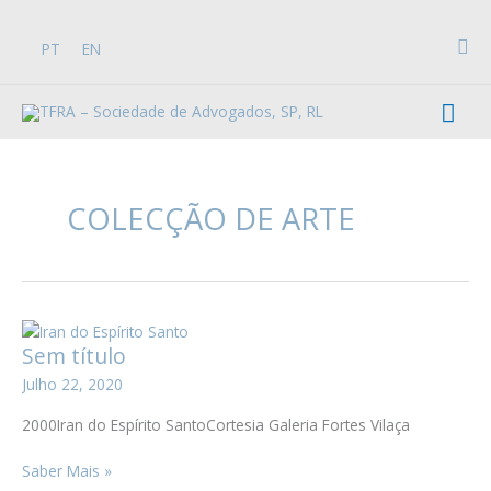
Skip
to
Sea
PT
EN
content
Mai
Men
COLECÇÃO DE ARTE
Sem título
Julho 22, 2020
2000Iran do Espírito SantoCortesia Galeria Fortes Vilaça
Sem
Saber Mais »