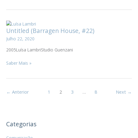
Untitled (Barragen House, #22)
Julho 22, 2020
2005Luísa LambriStudio Guenzani
Untitled
Saber Mais »
(Barragen
House,
#22)
←
Anterior
1
2
3
…
8
Next
→
Categorias
Comunicação