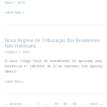
Maio 1, 2010
para
Actividade
Arte
Saber Mais »
de
e
Investimento
Construção
em
(Angola)
Portugal
Novo Regime de Tributação dos Residentes
Não Habituais
Outubro 1, 2009
O novo Código Fiscal do Investimento foi aprovado pelo
Decreto-Lei n.º 249/2009, de 23 de Setembro. Este diploma
altera o
Novo
Saber Mais »
Regime
de
Tributação
dos
←
Anterior
1
…
36
37
38
Next
→