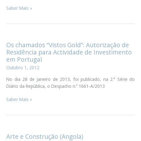
Novos
Saber Mais »
deveres
do
empregador:
fundo
de
Os chamados “Vistos Gold”: Autorização de
compensação
Residência para Actividade de Investimento
em Portugal
Outubro 1, 2012
No dia 28 de Janeiro de 2013, foi publicado, na 2.ª Série do
Diário da República, o Despacho n.º 1661-A/2013
Os
Saber Mais »
chamados
“Vistos
Gold”:
Autorização
de
Arte e Construção (Angola)
Residência