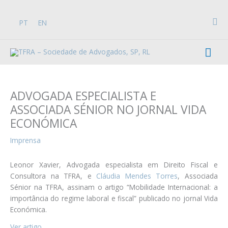
Skip
to
Sea
PT
EN
content
Mai
Men
ADVOGADA ESPECIALISTA E
ASSOCIADA SÉNIOR NO JORNAL VIDA
ECONÓMICA
Imprensa
Leonor Xavier, Advogada especialista em Direito Fiscal e
Consultora na TFRA, e
Cláudia Mendes Torres
, Associada
Sénior na TFRA, assinam o artigo “Mobilidade Internacional: a
importância do regime laboral e fiscal” publicado no jornal Vida
Económica.
Ver artigo