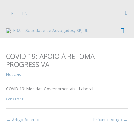
Skip
to
Sea
PT
EN
content
Mai
Men
COVID 19: APOIO À RETOMA
PROGRESSIVA
Notícias
COVID 19: Medidas Governamentais– Laboral
Consultar PDF
←
Artigo Anterior
Próximo Artigo
→