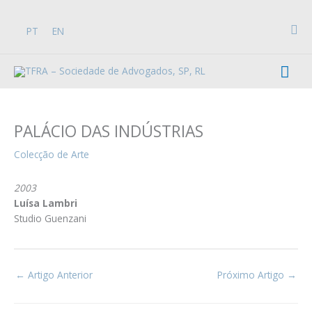
Skip
to
Sea
PT
EN
content
Mai
Men
PALÁCIO DAS INDÚSTRIAS
Colecção de Arte
2003
Luísa Lambri
Studio Guenzani
←
Artigo Anterior
Próximo Artigo
→