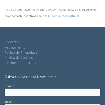
Para quaisquer assuntos relacionados com Comunicação e Marketing, por
favor contacte-nos através do e-mail:
comunicacao@tfra.pt
Contactos
Recrutamento
Política de Privacidade
Política de Cookies
Termos e Condições
Subscreva a nossa Newsletter
Nome *
Email *