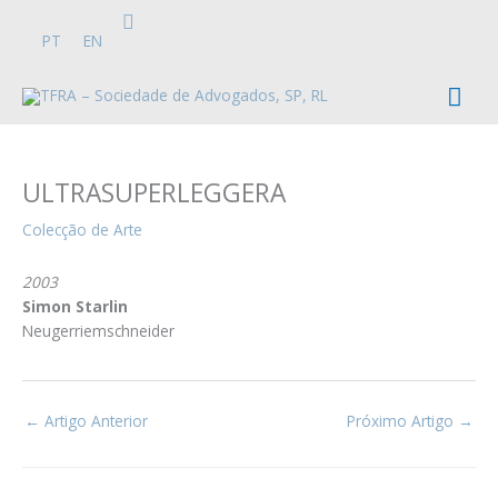
Skip
Search
to
PT
EN
content
Mai
Men
ULTRASUPERLEGGERA
Colecção de Arte
2003
Simon Starlin
Neugerriemschneider
←
Artigo Anterior
Próximo Artigo
→