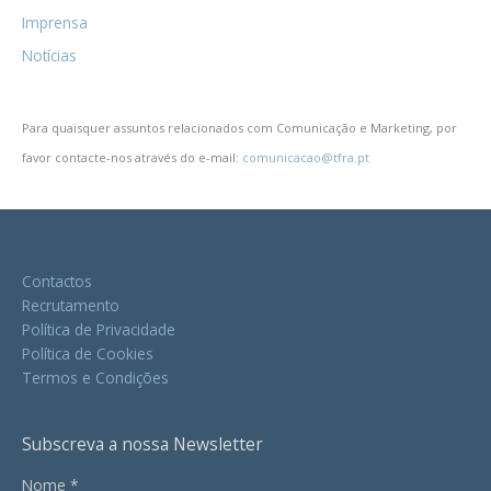
Imprensa
Notícias
Para quaisquer assuntos relacionados com Comunicação e Marketing, por
favor contacte-nos através do e-mail:
comunicacao@tfra.pt
Contactos
Recrutamento
Política de Privacidade
Política de Cookies
Termos e Condições
Subscreva a nossa Newsletter
Nome *