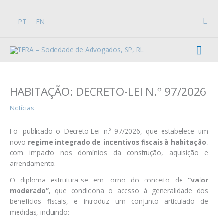
Skip
to
Sea
PT
EN
content
Mai
Men
HABITAÇÃO: DECRETO-LEI N.º 97/2026
Notícias
Foi publicado o Decreto-Lei n.º 97/2026, que estabelece um
novo
regime integrado de incentivos fiscais à habitação
,
com impacto nos domínios da construção, aquisição e
arrendamento.
O diploma estrutura-se em torno do conceito de
“valor
moderado”
, que condiciona o acesso à generalidade dos
benefícios fiscais, e introduz um conjunto articulado de
medidas, incluindo: