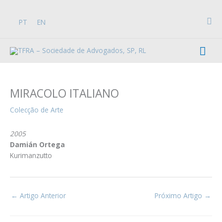
Skip
to
Sea
PT
EN
content
Mai
Men
MIRACOLO ITALIANO
Colecção de Arte
2005
Damián Ortega
Kurimanzutto
←
Artigo Anterior
Próximo Artigo
→