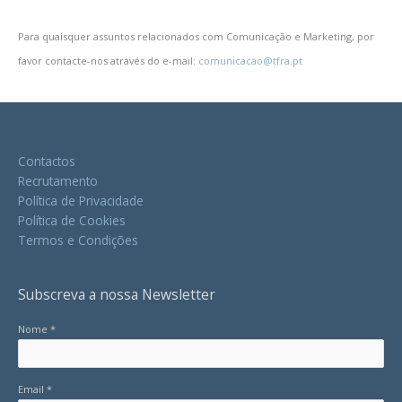
Para quaisquer assuntos relacionados com Comunicação e Marketing, por
favor contacte-nos através do e-mail:
comunicacao@tfra.pt
Contactos
Recrutamento
Política de Privacidade
Política de Cookies
Termos e Condições
Subscreva a nossa Newsletter
Nome *
Email *