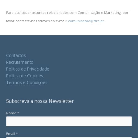
Para quaisquer assuntos relacionados com Comunicação e Marketing, por
favor contacte-nos através do e-mail:
comunicacao@tfra.pt
Contactos
Recrutamento
Política de Privacidade
Política de Cookies
Termos e Condições
Subscreva a nossa Newsletter
Nome *
Email *