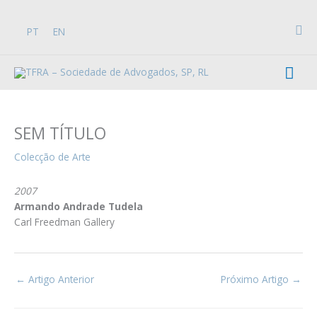
Skip
to
Sea
PT
EN
content
Mai
Men
SEM TÍTULO
Colecção de Arte
2007
Armando Andrade Tudela
Carl Freedman Gallery
←
Artigo Anterior
Próximo Artigo
→